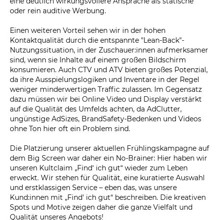
eine deutlich wirkungsvollere Ansprache als statische
oder rein auditive Werbung.
Einen weiteren Vorteil sehen wir in der hohen
Kontaktqualität durch die entspannte "Lean-Back"-
Nutzungssituation, in der Zuschauer:innen aufmerksamer
sind, wenn sie Inhalte auf einem großen Bildschirm
konsumieren. Auch CTV und ATV bieten großes Potenzial,
da ihre Ausspielungslogiken und Inventare in der Regel
weniger minderwertigen Traffic zulassen. Im Gegensatz
dazu müssen wir bei Online Video und Display verstärkt
auf die Qualität des Umfelds achten, da AdClutter,
ungünstige AdSizes, BrandSafety-Bedenken und Videos
ohne Ton hier oft ein Problem sind.
Die Platzierung unserer aktuellen Frühlingskampagne auf
dem Big Screen war daher ein No-Brainer: Hier haben wir
unseren Kultclaim „Find‘ ich gut“ wieder zum Leben
erweckt. Wir stehen für Qualität, eine kuratierte Auswahl
und erstklassigen Service – eben das, was unsere
Kund:innen mit „Find' ich gut“ beschreiben. Die kreativen
Spots und Motive zeigen daher die ganze Vielfalt und
Qualität unseres Angebots!