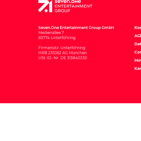
Seven.One Entertainment Group GmbH
Ko
Medienallee 7
AG
85774 Unterföhring
Dat
Firmensitz: Unterföhring
Co
HRB 235362 AG München
USt-ID.-Nr. DE 313840330
Mot
Kar