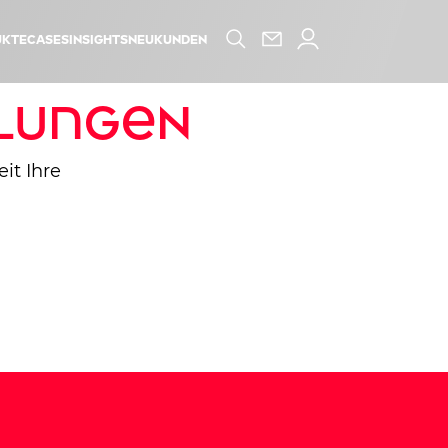
kte
Cases
Insights
Neukunden
lungen
it Ihre