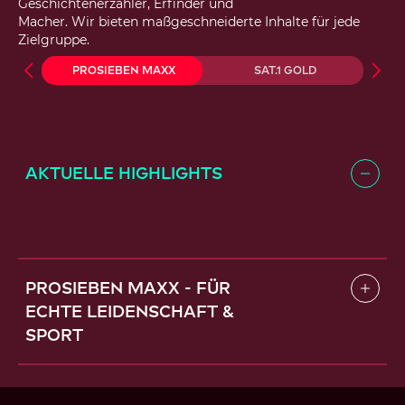
Geschichtenerzähler, Erfinder und
Macher. Wir bieten maßgeschneiderte Inhalte für jede
Zielgruppe.
ProSieben MAXX
SAT.1 GOLD
K
Aktuelle Highlights
ProSieben MAXX - Für
echte Leidenschaft &
Sport