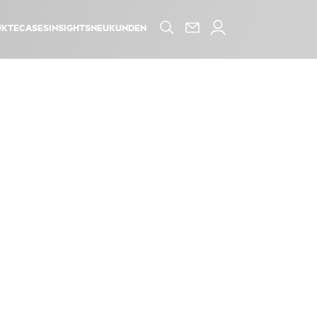
kte
Cases
Insights
Neukunden