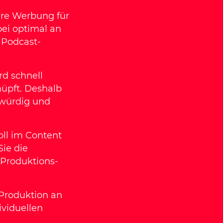
hre Werbung für
bei optimal an
e Podcast-
rd schnell
üpft. Deshalb
bwürdig und
ll im Content
Sie die
 Produktions-
 Produktion an
ividuellen