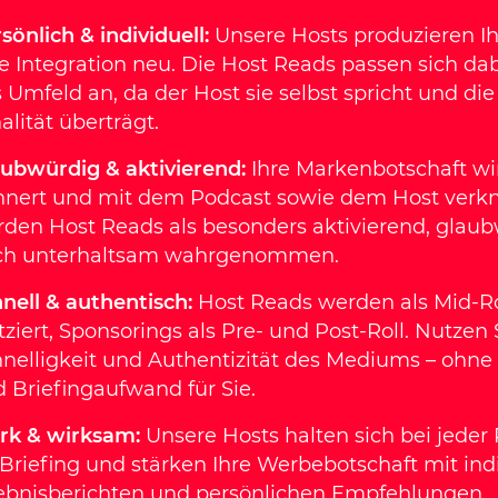
sönlich & individuell:
Unsere Hosts produzieren I
e Integration neu. Die Host Reads passen sich da
 Umfeld an, da der Host sie selbst spricht und di
alität überträgt.
ubwürdig & aktivierend:
Ihre Markenbotschaft wi
nnert und mit dem Podcast sowie dem Host verkn
den Host Reads als besonders aktivierend, glau
ch unterhaltsam wahrgenommen.
nell & authentisch:
Host Reads werden als Mid-Ro
tziert, Sponsorings als Pre- und Post-Roll. Nutzen 
nelligkeit und Authentizität des Mediums – ohne
 Briefingaufwand für Sie.
ark & wirksam:
Unsere Hosts halten sich bei jeder
 Briefing und stärken Ihre Werbebotschaft mit ind
ebnisberichten und persönlichen Empfehlungen.