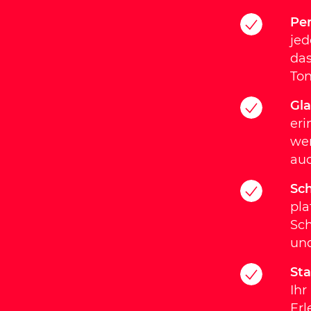
Per
jed
das
Ton
Gla
eri
wer
au
Sch
pla
Sch
und
St
Ihr
Erl