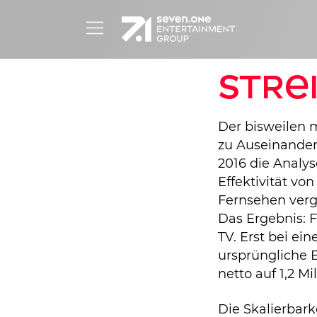
Stre
Der bisweilen m
zu Auseinander
2016 die Analys
Effektivität v
Fernsehen vergl
Das Ergebnis: F
TV. Erst bei e
ursprüngliche B
netto auf 1,2 M
Die Skalierbar