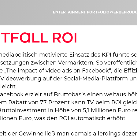
Entertainment Portfolio
Werbeprodu
itfall ROI
ediapolitisch motivierte Einsatz des KPI führte s
setzungen zwischen Vermarktern. So veröffentli
e „The impact of video ads on Facebook“, die Effi
on Videowerbung auf der Social-Media-Plattform u
eicht.
acebook erzielt auf Bruttobasis einen weitaus hö
inem Rabatt von 77 Prozent kann TV beim ROI glei
ruttoinvestment in Höhe von 5,1 Millionen Euro re
illionen Euro, was den ROI automatisch erhöht.
keit der Gewinne ließ man damals allerdings deze