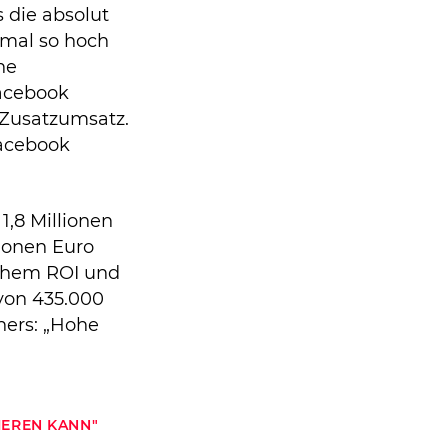
 die absolut
rmal so hoch
ne
Facebook
 Zusatzumsatz.
Facebook
1,8 Millionen
lionen Euro
ichem ROI und
von 435.000
hers: „Hohe
IEREN KANN"