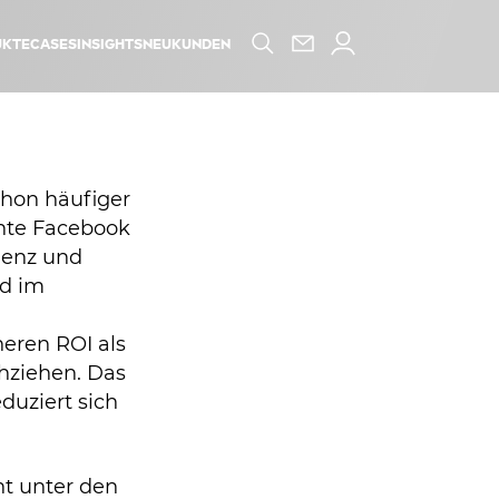
kte
Cases
Insights
Neukunden
chon häufiger
chte Facebook
zienz und
nd im
heren ROI als
chziehen. Das
duziert sich
nt unter den