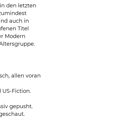
n den letzten
 zumindest
ind auch in
fenen Titel
er Modern
 Altersgruppe.
ch, allen voran
 US-Fiction.
iv gepusht.
geschaut.