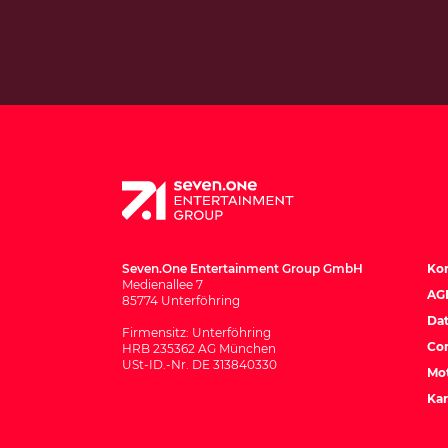
Seven.One Entertainment Group GmbH
Ko
Medienallee 7
AG
85774 Unterföhring
Dat
Firmensitz: Unterföhring
Co
HRB 235362 AG München
USt-ID.-Nr. DE 313840330
Mot
Kar