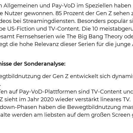
m Allgemeinen und Pay-VoD im Speziellen haben i
ele Nutzer gewonnen. 85 Prozent der Gen Z sehen
ideos bei Streamingdiensten. Besonders populär s
pe US-Fiction und TV-Content. Die 10 meistabgeru
esamt Fernsehserien wie The Big Bang Theory od
egt die hohe Relevanz dieser Serien für die junge
isse der Sonderanalyse:
gtbildnutzung der Gen Z entwickelt sich dynamis
.
Ten auf Pay-VoD-Plattformen sind TV-Content und
Z sieht im Jahr 2020 wieder verstärkt lineares TV.
kdown-Phasen haben die Bewegtbildnutzung mass
alte werden am liebsten auf dem großen Screen 