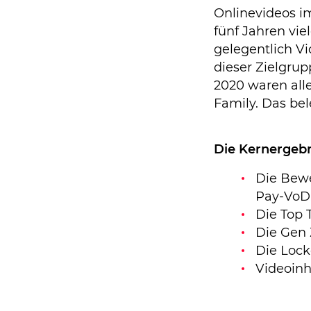
Onlinevideos i
fünf Jahren vi
gelegentlich V
dieser Zielgrup
2020 waren all
Family. Das bel
Die Kernergebn
Die Bewe
Pay-VoD
Die Top 
Die Gen 
Die Loc
Videoinh