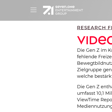
RESEARCH FL
Vide
Die Gen Z im K
fehlende Freizei
Bewegtbildnutz
Zielgruppe gen
welche bestärk
Die Gen Z enthä
umfasst 10,1 Mi
ViewTime Report
Mediennutzung 