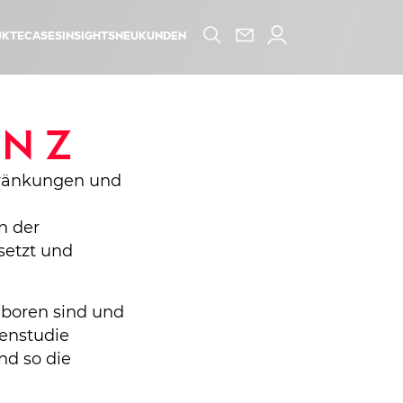
kte
Cases
Insights
Neukunden
N Z
hränkungen und
n der
setzt und
geboren sind und
henstudie
nd so die