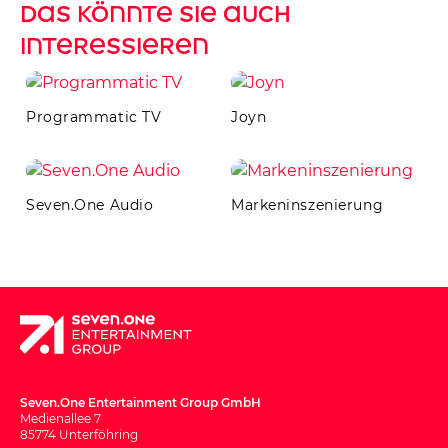
Das könnte Sie auch
interessieren
Programmatic TV
Joyn
Seven.One Audio
Markeninszenierung
Seven.One Entertainment Group GmbH
Medienallee 7
85774 Unterföhring