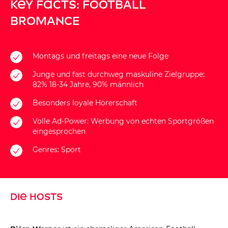
Key Facts: FOOTBALL
BROMANCE
Montags und freitags eine neue Folge
Junge und fast durchweg maskuline Zielgruppe:
82% 18-34 Jahre, 90% männlich
Besonders loyale Hörerschaft
Volle Ad-Power: Werbung von echten Sportgrößen
eingesprochen
Genres: Sport
Die Hosts