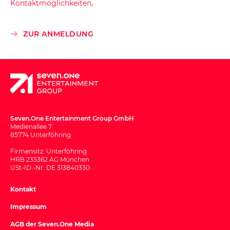
Kontaktmöglichkeiten
.
ZUR ANMELDUNG
Seven.One Entertainment Group GmbH
Medienallee 7
85774 Unterföhring
Firmensitz: Unterföhring
HRB 235362 AG München
USt-ID.-Nr. DE 313840330
Kontakt
Impressum
AGB der Seven.One Media