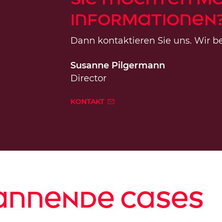
Informationen
Dann kontaktieren Sie uns. Wir be
Susanne Pilgermann
Director
KONTAKT
annende Cases
Kundencase
granini verstärkt
deninterview