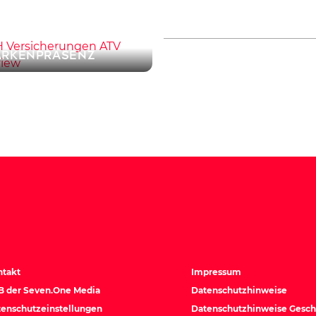
Markenwirkung au
H Versicherungen
dem Big Screen
ärken regionale
rkenpräsenz
ntakt
Impressum
B der Seven.One Media
Datenschutzhinweise
enschutzeinstellungen
Datenschutzhinweise Gesch