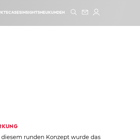
kte
Cases
Insights
Neukunden
rkung
t diesem runden Konzept wurde das