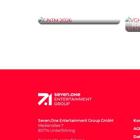
Die Highlight-
VG
Markenplacements
st
der 21. GNTM-Staffel
Ma
Seven.One Entertainment Group GmbH
Ko
Medienallee 7
AG
85774 Unterföhring
Dat