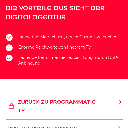
Die Vorteile aus Sicht der
Digitalagentur
Innovative Möglichkeit, neuen Channel zu buchen
Enorme Reichweite von linearem TV
Laufende Performance-Beobachtung durch DSP-
Anbindung
ZURÜCK ZU PROGRAMMATIC
TV