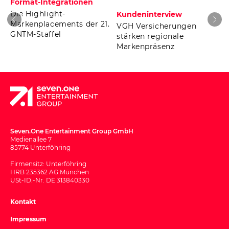
Format-Integrationen
Die Highlight-
Kundeninterview
Markenplacements der 21.
VGH Versicherungen
GNTM-Staffel
stärken regionale
Markenpräsenz
Seven.One Entertainment Group GmbH
Medienallee 7
85774 Unterföhring
Firmensitz: Unterföhring
HRB 235362 AG München
USt-ID.-Nr. DE 313840330
Kontakt
Impressum