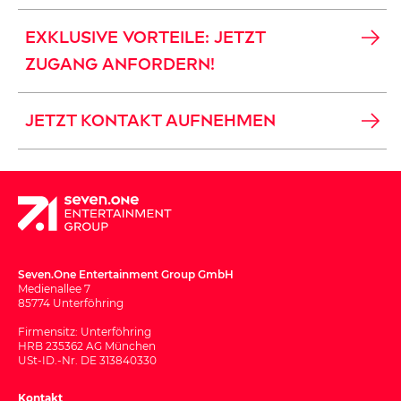
EXKLUSIVE VORTEILE: JETZT
ZUGANG ANFORDERN!
JETZT KONTAKT AUFNEHMEN
Seven.One Entertainment Group GmbH
Medienallee 7
85774 Unterföhring
Firmensitz: Unterföhring
HRB 235362 AG München
USt-ID.-Nr. DE 313840330
Kontakt