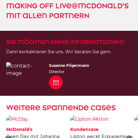
making off live@mcdonald's
mit allen partnern
Sie möchten mehr Informationen?
Dann kontaktieren Sie uns. Wir beraten Sie gern.
Susanne Pilgermann
Director
weitere spannende cases
McDonald's
Kundencase
Open Day mit Johanna
Lipton weckt Engagement