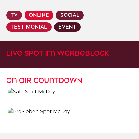
TV
ONLINE
SOCIAL
TESTIMONIAL
EVENT
live spot im werbeblock
on air countdown